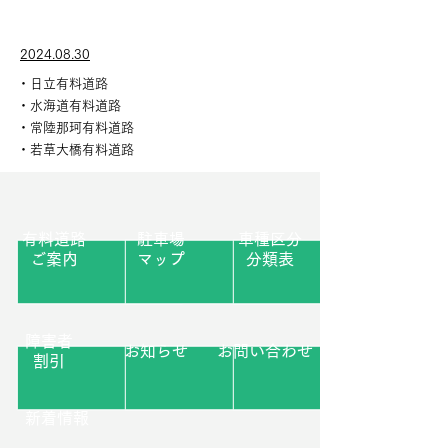
​台風情報
2024.08.30
・日立有料道路
・水海道有料道路
・常陸那珂有料道路
​・若草大橋有料道路
有料道路
駐車場
車種区分
ご案内
​マップ
分類表
障害者
お知らせ
お問い合わせ
割引
新着情報