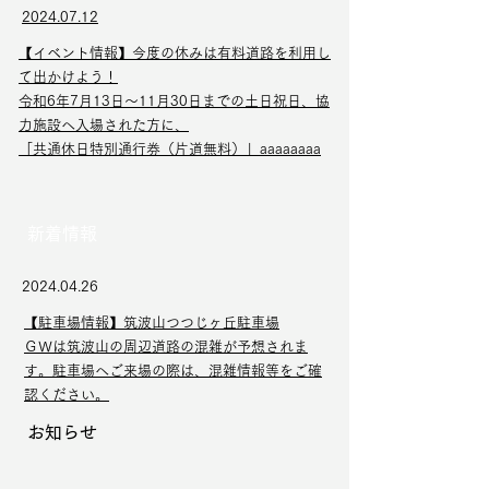
2024.07.12
【イベント情報】今度の休みは有料道路を利用し
て出かけよう！
令和6年7月13日～11月30日までの土日祝日、協
力施設へ入場された方に、
「共通休日特別通行券（片道無料）」aaaaaaaa
新着情報
2024.04.26
【駐車場情報】筑波山つつじヶ丘駐車場
ＧＷは筑波山の周辺道路の混雑が予想されま
す。駐車場へご来場の際は、混雑情報等をご確
認ください。
お知らせ