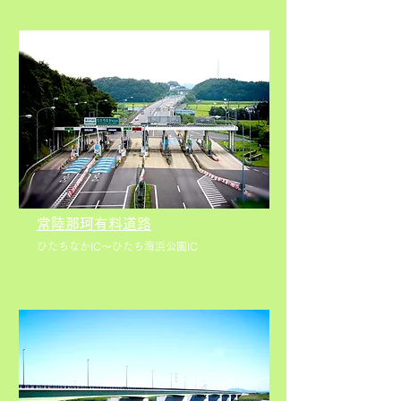
常陸那珂有料道路
ひたちなかIC～ひたち海浜公園IC