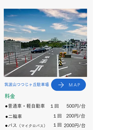
MAP
筑波山つつじヶ丘駐車場
​料金
●普通車・軽自動車 １回
500円/
​台
１回
200円/
​台
●二輪車
​１回
●バス
2000円/
​台
（
マイクロバス）