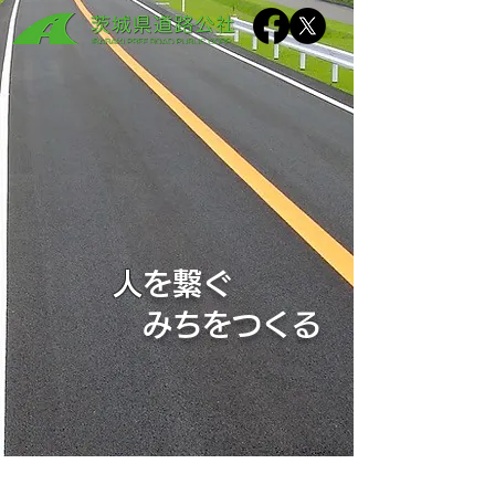
​
人を繋ぐ
みちをつくる