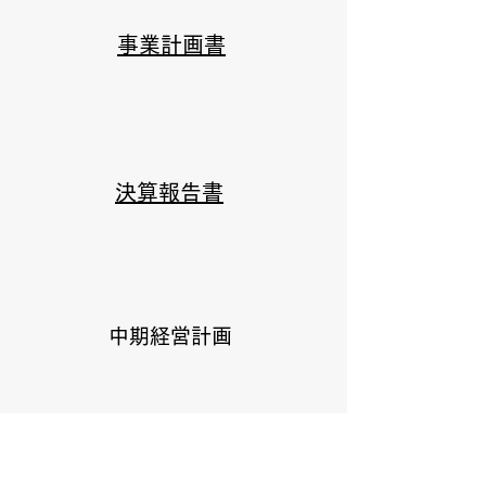
事業計画書
決算報告書
中期経営計画
そ の 他