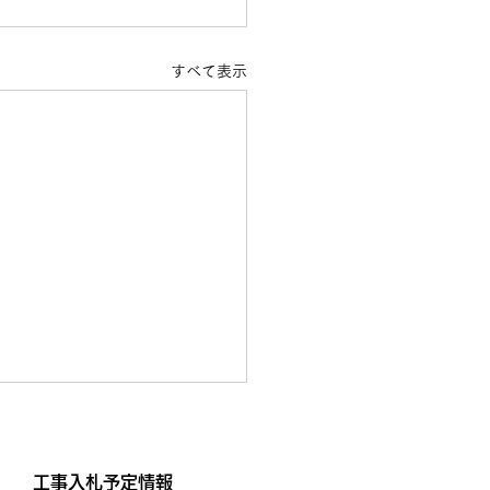
すべて表示
報(2026.06.10)
14日(日)に、「筑波山・朝日
工事入札予定情報